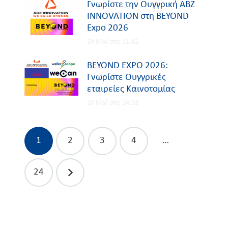
Γνωρίστε την Ουγγρική ABZ
INNOVATION στη BEYOND
Expo 2026
29 Μαΐ στις 11:42
BEYOND EXPO 2026:
Γνωρίστε Ουγγρικές
εταιρείες Καινοτομίας
20 Μαΐ στις 14:18
Πλοήγηση
1
2
3
4
…
άρθρων
24