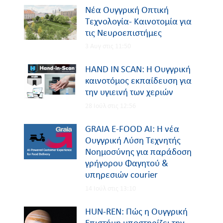
Νέα Ουγγρική Οπτική
Τεχνολογία- Καινοτομία για
τις Nευροεπιστήμες
3 Αυγ στις 11:50
HAND IN SCAN: Η Ουγγρική
καινοτόμος εκπαίδευση για
την υγιεινή των χεριών
28 Ιούλ στις 12:56
GRAIA E-FOOD AI: Η νέα
Ουγγρική Λύση Τεχνητής
Νοημοσύνης για παράδοση
γρήγορου Φαγητού &
υπηρεσιών courier
14 Ιούλ στις 13:10
HUN-REN: Πώς η Ουγγρική