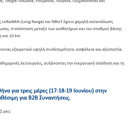
α, Τσεχία Πολωνία, Ρουμανία, Τουρκία, Ουζμπεκιστάν και
ες LoRaWAN (Long Range) και NBIoT έχουν χαμηλή κατανάλωση
ύωσης. Η απόσταση μεταξύ των αισθητήρων και του σταθμού βάσης
ς και 10 km
ντας εξαιρετικά υψηλή συνδεσιμότητα, ασφάλεια και αξιοπιστία.
καθημερινές λειτουργίες, αυξάνοντας την ενεργειακή απόδοση και τη
να για τρεις μέρες (17-18-19 Ιουνίου) στην
αθέσιμη για B2B Συναντήσεις.
ί μας: