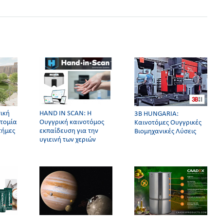
ική
HAND IN SCAN: Η
3Β HUNGARIA:
οτομία
Ουγγρική καινοτόμος
Καινοτόμες Ουγγρικές
τήμες
εκπαίδευση για την
Βιομηχανικές Λύσεις
υγιεινή των χεριών