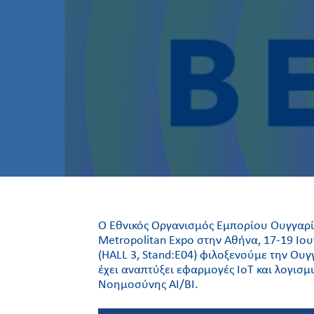
O Εθνικός Οργανισμός Εμπορίου Ουγγαρί
Metropolitan Expo στην Αθήνα, 17-19 Ιου
(HALL 3, Stand:E04) φιλοξενούμε την Ουγ
έχει αναπτύξει εφαρμογές IoT και λογισ
Νοημοσύνης AI/BI.