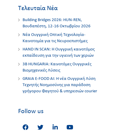
Τελευταία Νέα
Building Bridges 2026: HUN-REN,
Βουδαπέστη, 12-16 Οκτωβρίου 2026
Νέα Ουγγρική Οπτική Τεχνολογία-
Καινοτομία για τις Nευροεπιστήμες
HAND IN SCAN: Η Ουγγρική καινοτόμος
εκπαίδευση για την υγιεινή των χεριών
3Β HUNGARIA: Καινοτόμες Ουγγρικές
Βιομηχανικές Λύσεις
GRAIA E-FOOD AI: Η νέα Ουγγρική Λύση
Τεχνητής Νοημοσύνης για παράδοση
γρήγορου Φαγητού & υπηρεσιών courier
Follow us