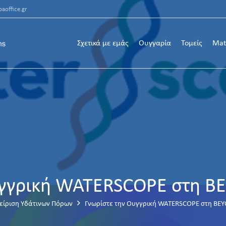
aoffice.gr
Σχετικά με εμάς
Ουγγαρία
Τομείς
Mat
υγγρική WATERSCOPE στη B
είριση Υδάτινων Πόρων
Γνωρίστε την Ουγγρική WATERSCOPE στη BE